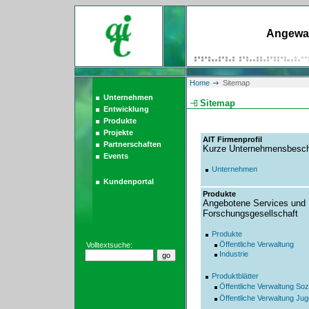
Angewan
Home
Sitemap
Unternehmen
Sitemap
Entwicklung
Produkte
Projekte
AIT Firmenprofil
Partnerschaften
Kurze Unternehmensbesch
Events
Unternehmen
Kundenportal
Produkte
Angebotene Services und 
Forschungsgesellschaft
Produkte
Öffentliche Verwaltung
Volltextsuche:
Industrie
Produktblätter
Öffentliche Verwaltung Sozi
Öffentliche Verwaltung Ju